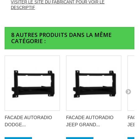
VISITER LE SITE DU FABRICANT POUR VOIR LE
DESCRIPTIF
8 AUTRES PRODUITS DANS LA MÊME
CATÉGORIE :
FACADE AUTORADIO
FACADE AUTORADIO
FAC
DODGE...
JEEP GRAND...
JEEP.