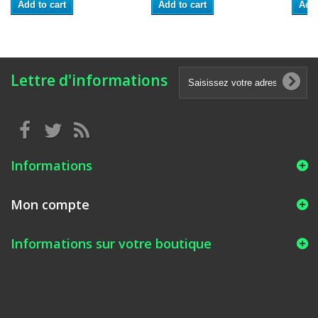
Add to cart
Add to cart
Add 
Lettre d'informations
Informations
Mon compte
Informations sur votre boutique