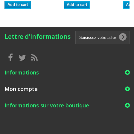
Add to cart
Add to cart
Add 
Lettre d'informations
Informations
Mon compte
Informations sur votre boutique