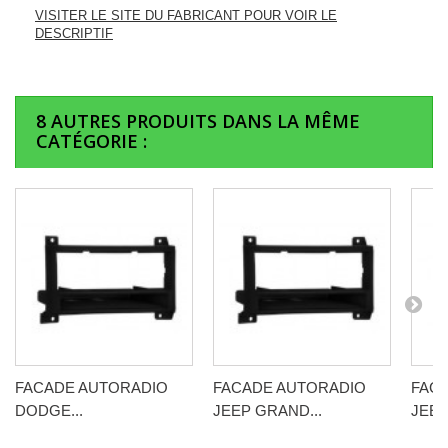
VISITER LE SITE DU FABRICANT POUR VOIR LE
DESCRIPTIF
8 AUTRES PRODUITS DANS LA MÊME
CATÉGORIE :
FACADE AUTORADIO
FACADE AUTORADIO
FAC
DODGE...
JEEP GRAND...
JEEP.