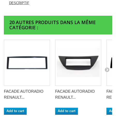
DESCRIPTIF
20 AUTRES PRODUITS DANS LA MÊME
CATÉGORIE :
FACADE AUTORADIO
FACADE AUTORADIO
FAC
RENAULT...
RENAULT...
RENA
Add to cart
Add to cart
Add 