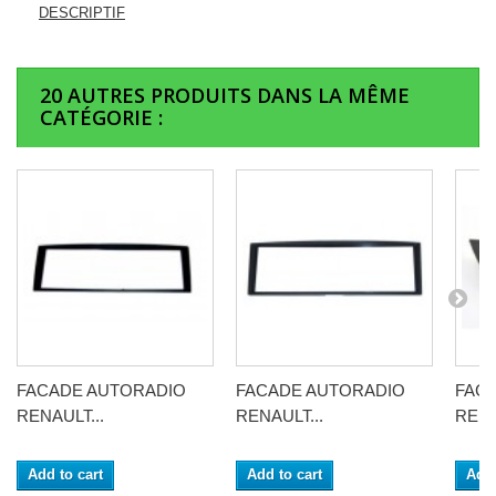
DESCRIPTIF
20 AUTRES PRODUITS DANS LA MÊME
CATÉGORIE :
FACADE AUTORADIO
FACADE AUTORADIO
FAC
RENAULT...
RENAULT...
RENA
Add to cart
Add to cart
Add 