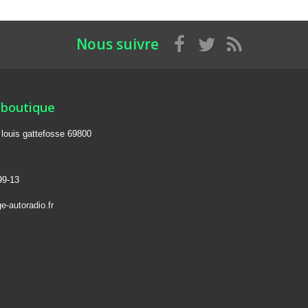
Nous suivre
 boutique
e louis gattefosse 69800
99-13
e-autoradio.fr