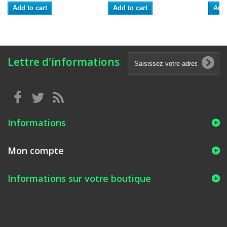
Add to cart
Add to cart
Add 
Lettre d'informations
Informations
Mon compte
Informations sur votre boutique