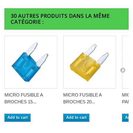
30 AUTRES PRODUITS DANS LA MÊME
CATÉGORIE :
MICRO FUSIBLE A
MICRO FUSIBLE A
MICR
BROCHES 15...
BROCHES 20...
PANA
Add to cart
Add to cart
Add 