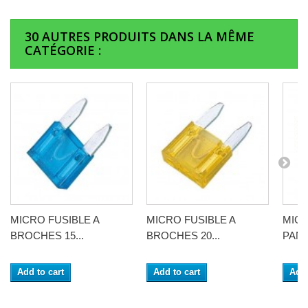
30 AUTRES PRODUITS DANS LA MÊME
CATÉGORIE :
MICRO FUSIBLE A
MICRO FUSIBLE A
MICR
BROCHES 15...
BROCHES 20...
PANA
Add to cart
Add to cart
Add 