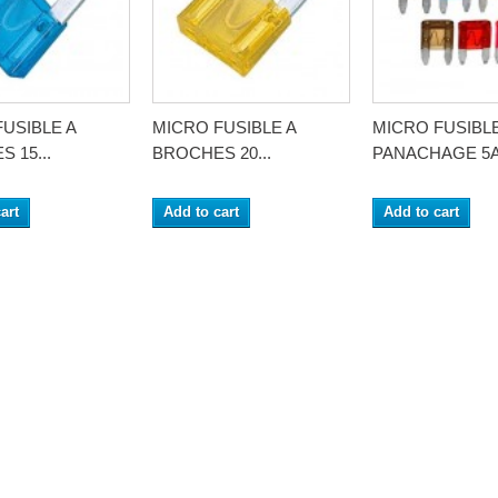
USIBLE A
MICRO FUSIBLE A
MICRO FUSIBL
 15...
BROCHES 20...
PANACHAGE 5A.
art
Add to cart
Add to cart