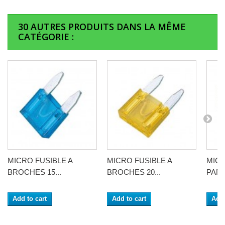
30 AUTRES PRODUITS DANS LA MÊME
CATÉGORIE :
MICRO FUSIBLE A
MICRO FUSIBLE A
MICR
BROCHES 15...
BROCHES 20...
PANA
Add to cart
Add to cart
Add 