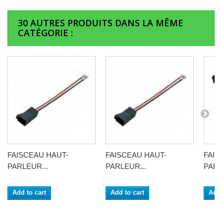
30 AUTRES PRODUITS DANS LA MÊME
CATÉGORIE :
FAISCEAU HAUT-
FAISCEAU HAUT-
FAIS
PARLEUR...
PARLEUR...
PARL
Add to cart
Add to cart
Add 