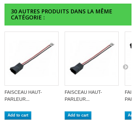
30 AUTRES PRODUITS DANS LA MÊME
CATÉGORIE :
FAISCEAU HAUT-
FAISCEAU HAUT-
FAIS
PARLEUR...
PARLEUR...
PARL
Add to cart
Add to cart
Add 