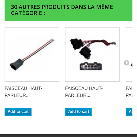
30 AUTRES PRODUITS DANS LA MÊME
CATÉGORIE :
FAISCEAU HAUT-
FAISCEAU HAUT-
FAIS
PARLEUR...
PARLEUR...
PARL
Add to cart
Add to cart
Add 