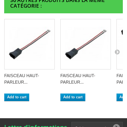
30 AUTRES PRODUITS DANS LA MÊME
CATÉGORIE :
FAISCEAU HAUT-
FAISCEAU HAUT-
FAIS
PARLEUR...
PARLEUR...
PARL
Add to cart
Add to cart
Add 