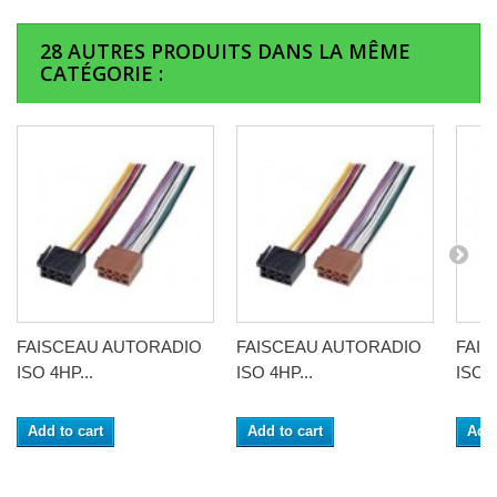
28 AUTRES PRODUITS DANS LA MÊME
CATÉGORIE :
FAISCEAU AUTORADIO
FAISCEAU AUTORADIO
FAI
ISO 4HP...
ISO 4HP...
ISO 4
Add to cart
Add to cart
Add 