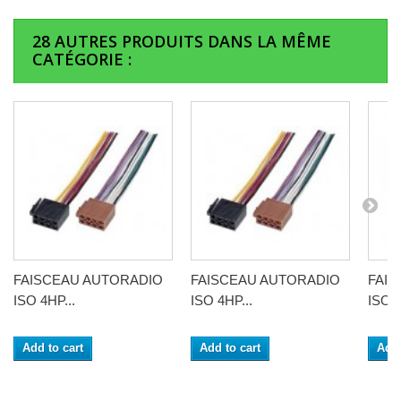
28 AUTRES PRODUITS DANS LA MÊME
CATÉGORIE :
FAISCEAU AUTORADIO
FAISCEAU AUTORADIO
FAI
ISO 4HP...
ISO 4HP...
ISO 4
Add to cart
Add to cart
Add 