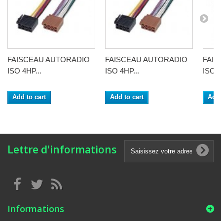
FAISCEAU AUTORADIO
FAISCEAU AUTORADIO
FAI
ISO 4HP...
ISO 4HP...
ISO 4
Add to cart
Add to cart
Add 
Lettre d'informations
Informations