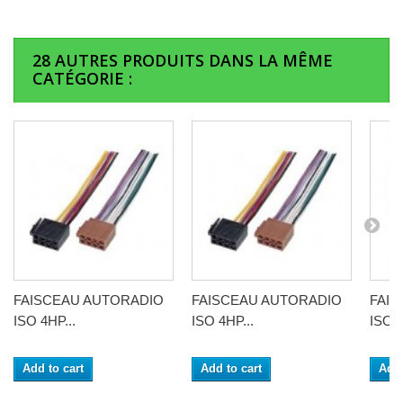
28 AUTRES PRODUITS DANS LA MÊME
CATÉGORIE :
FAISCEAU AUTORADIO
FAISCEAU AUTORADIO
FAI
ISO 4HP...
ISO 4HP...
ISO 4
Add to cart
Add to cart
Add 