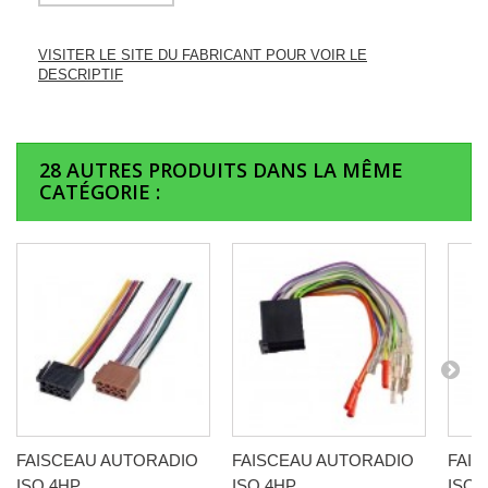
VISITER LE SITE DU FABRICANT POUR VOIR LE
DESCRIPTIF
28 AUTRES PRODUITS DANS LA MÊME
CATÉGORIE :
FAISCEAU AUTORADIO
FAISCEAU AUTORADIO
FAI
ISO 4HP...
ISO 4HP...
ISO 4