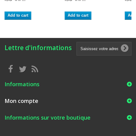
Add to cart
Add to cart
Add 
Lettre d'informations
Informations
Mon compte
Informations sur votre boutique