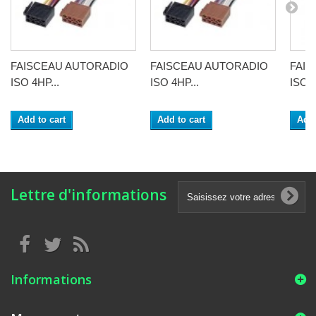
FAISCEAU AUTORADIO
FAISCEAU AUTORADIO
FAI
ISO 4HP...
ISO 4HP...
ISO 4
Add to cart
Add to cart
Add 
Lettre d'informations
Informations